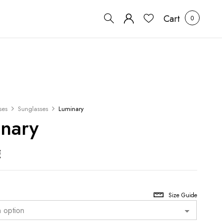
Cart
0
ses
Sunglasses
Luminary
nary
€
Size Guide